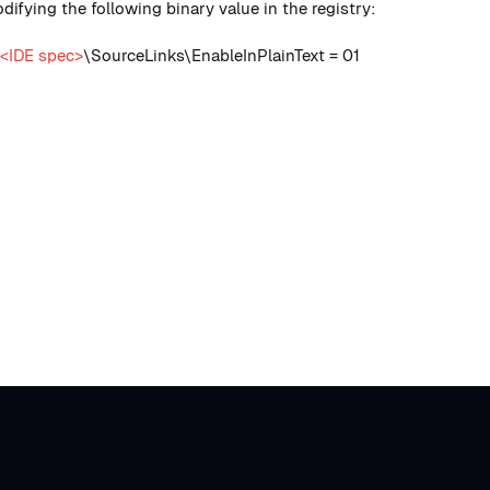
ifying the following binary value in the registry:
<IDE spec>
\SourceLinks\EnableInPlainText = 01