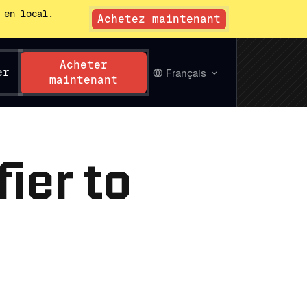
 en local.
Achetez maintenant
Acheter
er
Français
maintenant
ier to