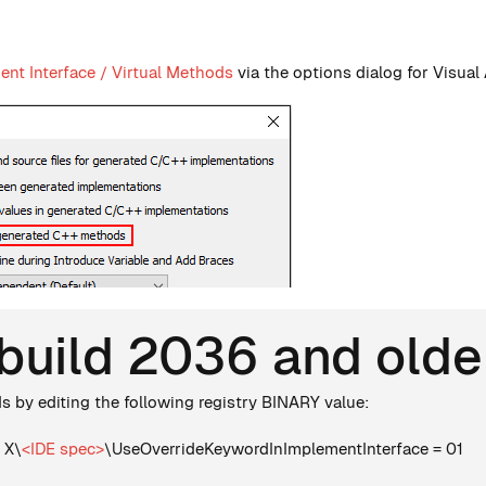
ent Interface / Virtual Methods
via the options dialog for Visual 
 build 2036 and olde
s by editing the following registry BINARY value:
 X\
<IDE spec>
\UseOverrideKeywordInImplementInterface = 01