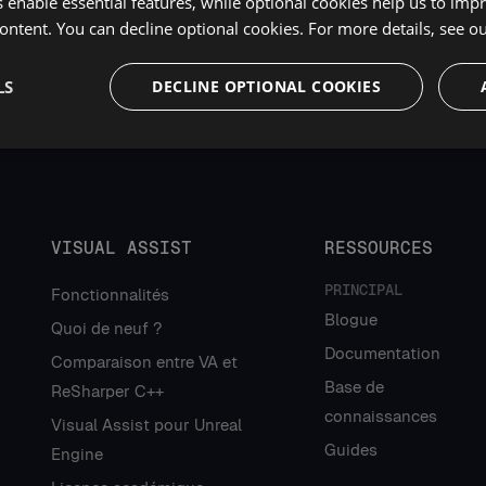
 enable essential features, while optional cookies help us to impr
ontent. You can decline optional cookies. For more details, see o
LS
DECLINE OPTIONAL COOKIES
VISUAL ASSIST
RESSOURCES
PRINCIPAL
Fonctionnalités
Blogue
Quoi de neuf ?
Documentation
Comparaison entre VA et
Base de
ReSharper C++
connaissances
Visual Assist pour Unreal
Guides
Engine