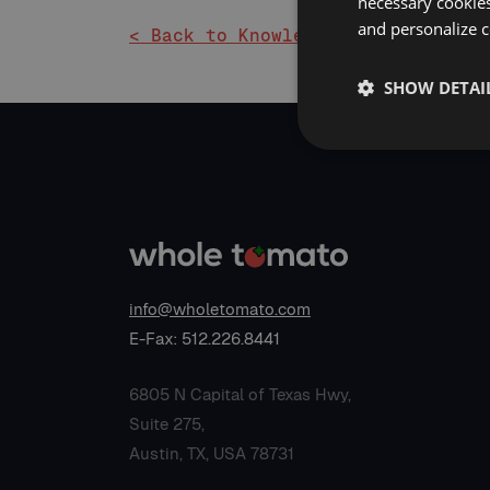
necessary cookies
and personalize c
< Back to Knowledge Base
SHOW DETAI
info@wholetomato.com
E-Fax: 512.226.8441
6805 N Capital of Texas Hwy,
Suite 275,
Austin, TX, USA 78731