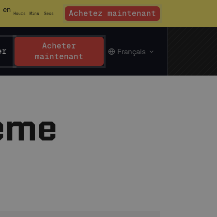
 en
Achetez maintenant
Hours
Mins
Secs
Acheter
er
Français
maintenant
heme