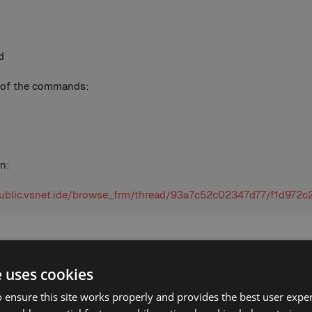
d
 of the commands:
n:
.public.vsnet.ide/browse_frm/thread/93a7c52c02347d77/f1d972
e uses cookies
 ensure this site works properly and provides the best user experi