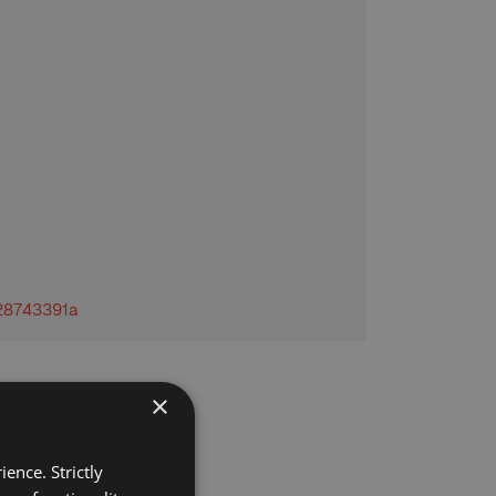
c28743391a
×
ence. Strictly