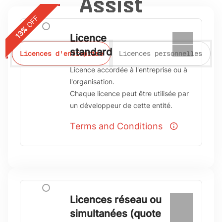
Assist
OFF
13%
Licence
€260
€226
standard
Licences d'entreprise
Licences personnelles
Licence accordée à l'entreprise ou à
l'organisation.
Chaque licence peut être utilisée par
un développeur de cette entité.
Terms and Conditions
Licences réseau ou
€260
/
simultanées (quote