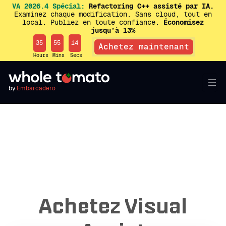
VA 2026.4 Spécial:
Refactoring C++ assisté par IA.
Examinez chaque modification. Sans cloud, tout en
local. Publiez en toute confiance.
Économisez
jusqu’à 13%
35
55
14
Achetez maintenant
Hours
Mins
Secs
by
Embarcadero
Achetez Visual