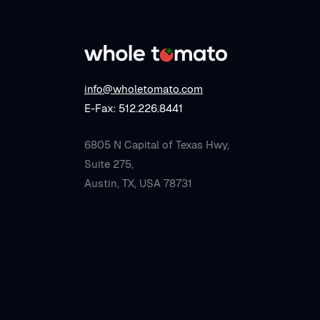
info@wholetomato.com
E-Fax: 512.226.8441
6805 N Capital of Texas Hwy,
Suite 275,
Austin, TX, USA 78731