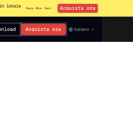
in locale.
Acquista ora
Hours
Mins
Secs
wnload
Acquista ora
Italiano