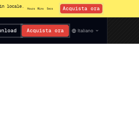
in locale.
Acquista ora
Hours
Mins
Secs
wnload
Acquista ora
Italiano