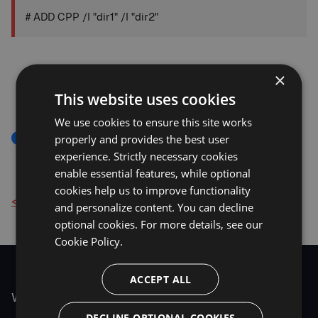
# ADD CPP /I "dir1" /I "dir2"
×
This website uses cookies
We use cookies to ensure this site works
properly and provides the best user
Parsing
Configuration
VC6
experience. Strictly necessary cookies
enable essential features, while optional
cookies help us to improve functionality
< Back to Knowledge Base
and personalize content. You can decline
optional cookies. For more details, see our
Cookie Policy.
ACCEPT ALL
VISUAL ASSIST
DECLINE OPTIONAL COOKIES