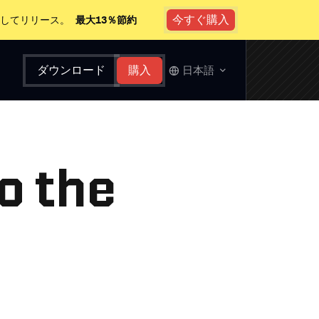
今すぐ購入
心してリリース。
最大13％節約
ダウンロード
購入
日本語
to the