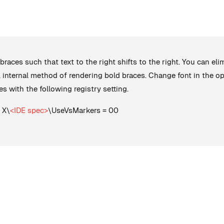
races such that text to the right shifts to the right. You can eli
d, internal method of rendering bold braces. Change font in the opt
s with the following registry setting.
 X\
<IDE spec>
\UseVsMarkers = 00