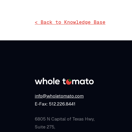
< Back to Knowledge Base
info@wholetomato.com
E-Fax: 512.226.8441
6805 N Capital of Texas Hwy,
Suite 275,