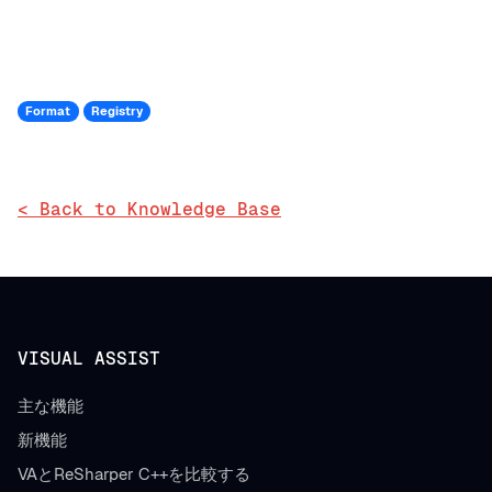
Format
Registry
< Back to Knowledge Base
VISUAL ASSIST
主な機能
新機能
VAとReSharper C++を比較する