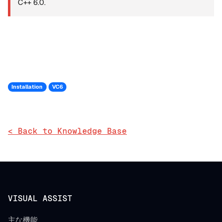
C++ 6.0.
Installation
VC6
< Back to Knowledge Base
VISUAL ASSIST
主な機能