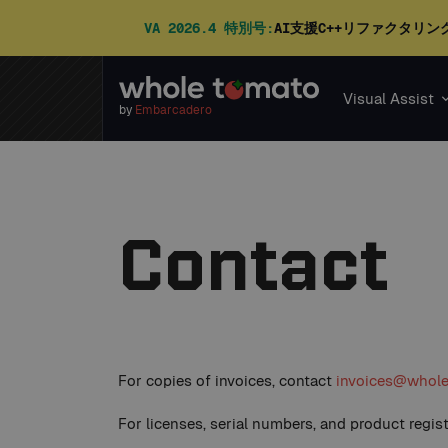
VA 2026.4 特別号:
AI支援C++リファクタリン
Visual Assist
by
Embarcadero
Contact
For copies of invoices, contact
invoices@whol
For licenses, serial numbers, and product regis