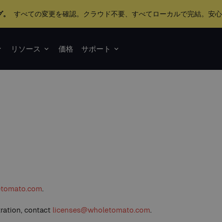
グ。
すべての変更を確認。クラウド不要、すべてローカルで完結。安
リソース
価格
サポート
etomato.com
.
tration, contact
licenses@wholetomato.com
.