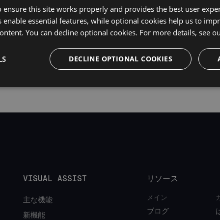
 ensure this site works properly and provides the best user experi
 enable essential features, while optional cookies help us to impr
ontent. You can decline optional cookies. For more details, see o
LS
DECLINE OPTIONAL COOKIES
VISUAL ASSIST
リソース
メイン
主な機能
ブログ
新機能