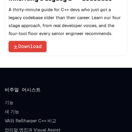
A thirty-minute guide for C++ devs who just got a
legacy codebase older than their career. Learn our four
stage approach, from real developer voices, and the
four-tool floor every senior engineer recommends.
Download
비주얼 어시스트
기능
새 기능
VA와 ReSharper C++ 비교
언리얼 엔진과 Visual Assist