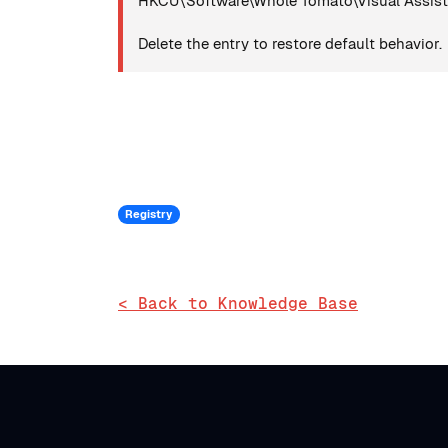
HKCU\Software\Whole Tomato\Visual Assist 
Delete the entry to restore default behavior.
Registry
< Back to Knowledge Base