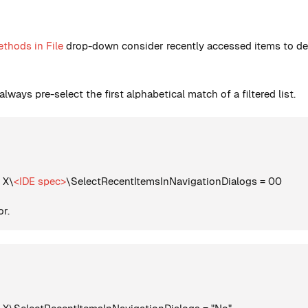
ethods in File
drop-down consider recently accessed items to dete
always pre-select the first alphabetical match of a filtered list.
 X\
<IDE spec>
\SelectRecentItemsInNavigationDialogs = 00
or.