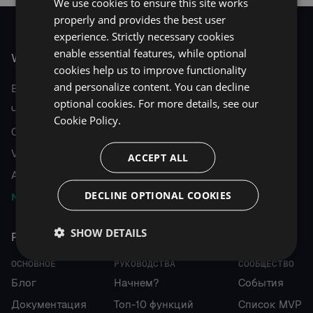
We use cookies to ensure this site works
properly and provides the best user
experience. Strictly necessary cookies
enable essential features, while optional
VISUAL ASSIST
cookies help us to improve functionality
and personalize content. You can decline
Возможности
optional cookies. For more details, see our
Что нового
Cookie Policy.
Сравнение VA и ReSharper C++
Visual Assist для Unreal Engine
ACCEPT ALL
Академические лицензии
DECLINE OPTIONAL COOKIES
NEW
VA Intelligence
SHOW DETAILS
РЕСУРСЫ
ОСНОВНОЕ
РУКОВОДСТВА
СООБЩЕСТВО
Блог
Начнем?
События
Документация
Топ-10 функций
Список MVP