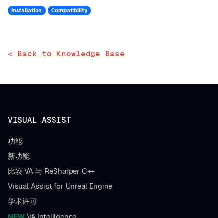
Installation
Compatibility
< Back to Knowledge Base
VISUAL ASSIST
功能
新功能
比较 VA 与 ReSharper C++
Visual Assist for Unreal Engine
学术许可
NEW
VA Intelligence