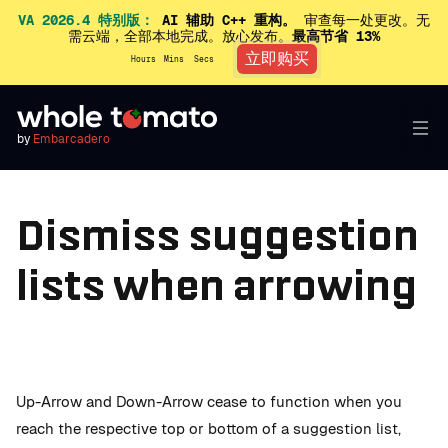
VA 2026.4 特别版：
AI 辅助 C++ 重构。
审查每一处更改。无
需云端，全部本地完成。放心发布。
最高节省 13%
立即购买
Hours
Mins
Secs
by
Embarcadero
Dismiss suggestion
lists when arrowing
Up-Arrow and Down-Arrow cease to function when you
reach the respective top or bottom of a suggestion list,