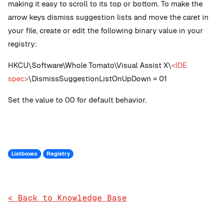
making it easy to scroll to its top or bottom. To make the
arrow keys dismiss suggestion lists and move the caret in
your file, create or edit the following binary value in your
registry:
HKCU\Software\Whole Tomato\Visual Assist X\
<IDE
spec>
\DismissSuggestionListOnUpDown = 01
Set the value to 00 for default behavior.
Listboxes
Registry
< Back to Knowledge Base