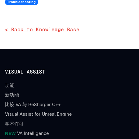
Troubleshooting
< Back to Knowledge Base
VISUAL ASSIST
功能
新功能
比较 VA 与 ReSharper C++
Visual Assist for Unreal Engine
学术许可
NEW
VA Intelligence