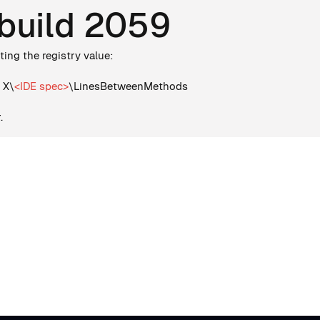
 build 2059
ing the registry value:
 X\
<IDE spec>
\LinesBetweenMethods
.