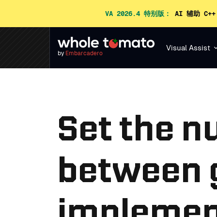
VA 2026.4 特别版：
AI 辅助 C+
Visual Assist
by
Embarcadero
Set the n
between 
implemen