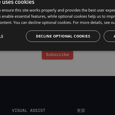
e uses cookies
e Tomato Software，LLC按照
隐私声明
中的说明处理您的个人数据。Whole T
 ensure this site works properly and provides the best user experi
一部分，可能会与其母公司Idera，Inc.及其附属公司共享您的信息。有关如何使
 enable essential features, while optional cookies help us to impr
的
隐私声明
。
ontent. You can decline optional cookies. For more details, see o
LS
DECLINE OPTIONAL COOKIES
Subscribe
VISUAL ASSIST
资源