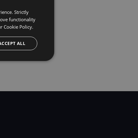
omato Software，
ence. Strictly
用、存储和共享您的数据的
ove functionality
ur
Cookie Policy.
ACCEPT ALL