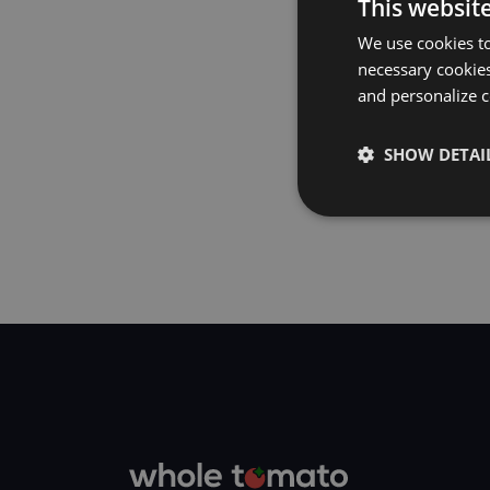
This websit
通过注册，您确认您同意Whol
We use cookies to
LLC是Idera集团的
necessary cookies
详细信息，请查看我们
and personalize c
SHOW DETAI