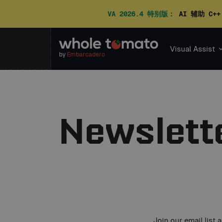
VA 2026.4 特别版：
AI 辅助 C+
Visual Assist
by
Embarcadero
Newslette
Join our email list