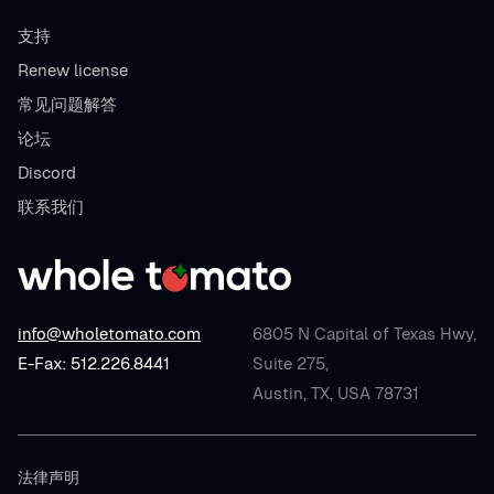
支持
Renew license
常见问题解答
论坛
Discord
联系我们
info@wholetomato.com
6805 N Capital of Texas Hwy,
E-Fax: 512.226.8441
Suite 275,
Austin, TX, USA 78731
法律声明