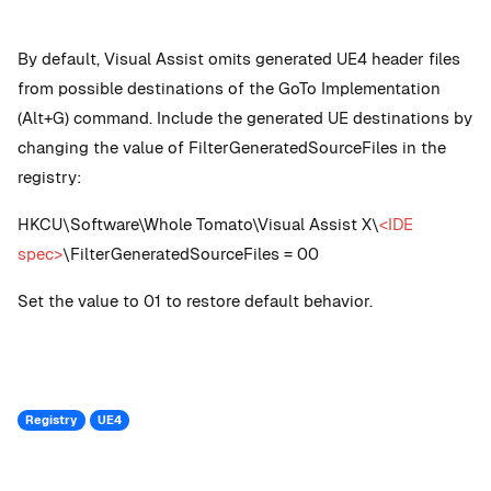
By default, Visual Assist omits generated UE4 header files
from possible destinations of the GoTo Implementation
(Alt+G) command. Include the generated UE destinations by
changing the value of
FilterGeneratedSourceFiles
in the
registry:
HKCU\Software\Whole Tomato\Visual Assist X\
<IDE
spec>
\
FilterGeneratedSourceFiles
= 00
Set the value to 01 to restore default behavior.
Registry
UE4