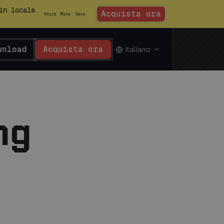
in locale.
Acquista ora
Hours
Mins
Secs
wnload
Acquista ora
Italiano
ng