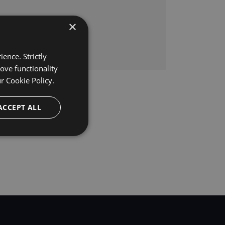
×
ence. Strictly
ove functionality
ur
Cookie Policy.
ACCEPT ALL