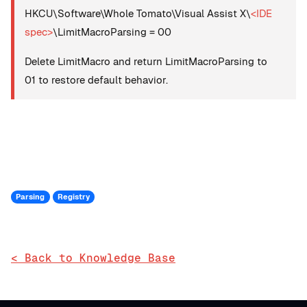
HKCU\Software\Whole Tomato\Visual Assist X\
<IDE
spec>
\LimitMacroParsing = 00
Delete LimitMacro and return LimitMacroParsing to
01 to restore default behavior.
Parsing
Registry
< Back to Knowledge Base