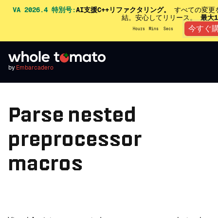
VA 2026.4 特別号:
AI支援C++リファクタリング。
すべての変更
結。安心してリリース。
最大
今すぐ
Hours
Mins
Secs
by
Embarcadero
Parse nested
preprocessor
macros