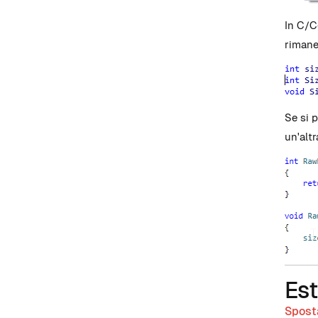
In C/C
rimaner
Se si 
un'alt
Es
Spost