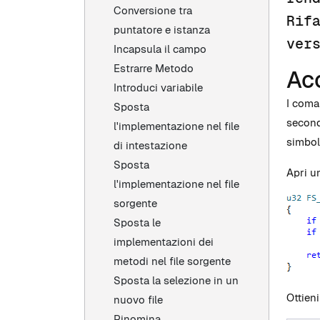
Conversione tra
Rif
puntatore e istanza
ver
Incapsula il campo
Estrarre Metodo
Acc
Introduci variabile
I coma
Sposta
seconda
l'implementazione nel file
simboli
di intestazione
Sposta
Apri u
l'implementazione nel file
sorgente
Sposta le
implementazioni dei
metodi nel file sorgente
Sposta la selezione in un
Ottien
nuovo file
Rinomina