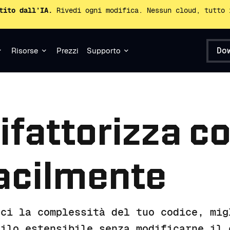
tito dall’IA.
Rivedi ogni modifica. Nessun cloud, tutto 
Do
Risorse
Prezzi
Supporto
ifattorizza c
acilmente
uci la complessità del tuo codice, mig
dilo estensibile senza modificarne il 