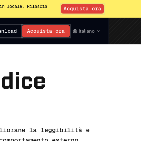
in locale. Rilascia
Acquista ora
wnload
Acquista ora
Italiano
odice
liorane la leggibilità e
comportamento esterno.