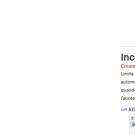
Inc
Crear
Limita
automa
quando
l'acce