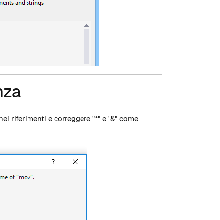
nza
nei riferimenti e correggere "*" e "&" come