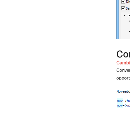
Con
Cambia
Convert
opport