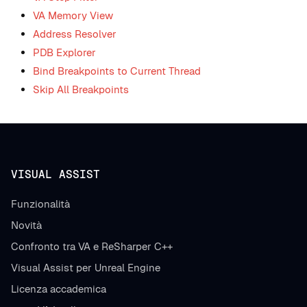
VA Memory View
Address Resolver
PDB Explorer
Bind Breakpoints to Current Thread
Skip All Breakpoints
VISUAL ASSIST
Funzionalità
Novità
Confronto tra VA e ReSharper C++
Visual Assist per Unreal Engine
Licenza accademica